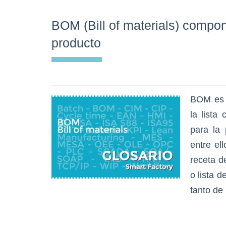
BOM (Bill of materials) compo
producto
BOM es l
la lista
para la 
entre el
receta d
o lista 
tanto d