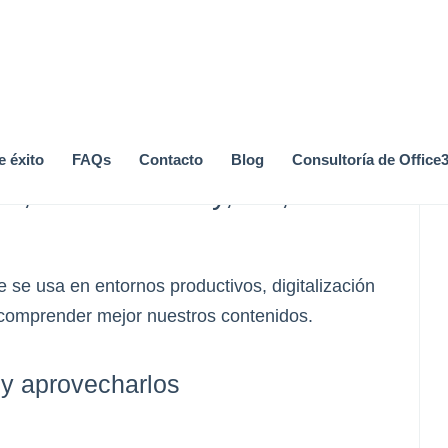
 éxito
FAQs
Contacto
Blog
Consultoría de Office3
te, Smart Factory, IoT,
se usa en entornos productivos, digitalización
e comprender mejor nuestros contenidos.
s y aprovecharlos