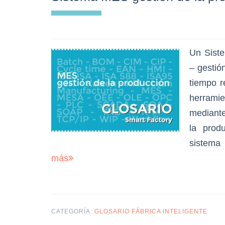
Un Sist
– gestió
tiempo r
herrami
mediante
la prod
sistema
más
CATEGORÍA:
GLOSARIO FÁBRICA INTELIGENTE