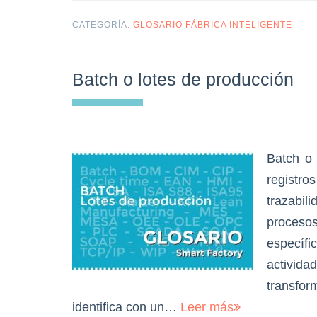
CATEGORÍA:
GLOSARIO FÁBRICA INTELIGENTE
Batch o lotes de producción
Batch o 
registros
trazabi
proceso
específi
activid
transfo
identifica con un…
Leer más